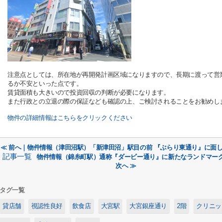
注意点としては、所在地が再開発計画区域になりますので、長期に渡って営
るか不安といった点です。
賃貸面積も大きいので投資回収の判断が必要になります。
また行政との立退の際の保証なども確認の上、ご検討されることをお勧めし
物件の詳細情報はこちらをクリックください
≪ 前へ｜物件情報（津田沼駅）「新津田沼」駅目の前 『ぶらり東通り』に面
記事一覧
物件情報（錦糸町駅）通称『ダービー通り』に新たなランドマー
次へ ≫
タグ一覧
貸店舗
視認性良好
飲食店
大宮駅
大宮銀座通り
2階
クリニッ