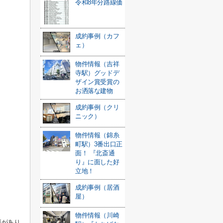
令和8年分路線価
成約事例（カフ
ェ）
物件情報（吉祥
寺駅）グッドデ
ザイン賞受賞の
お洒落な建物
成約事例（クリ
ニック）
物件情報（錦糸
町駅）3番出口正
面！ 『北斎通
り』に面した好
立地！
成約事例（居酒
屋）
物件情報（川崎
要があり