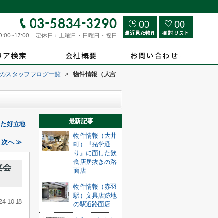
00
00
9:00~17:00
定休日：
土曜日・日曜日・祝日
のスタッフブログ一覧
>
物件情報（大宮
最新記事
した好立地
物件情報（大井
次へ ≫
町）『光学通
り』に面した飲
食店居抜きの路
宴会
面店
物件情報（赤羽
駅）文具店跡地
24-10-18
の駅近路面店