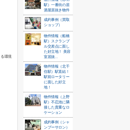
駅）一番街の居
酒屋居抜き物件
成約事例（買取
ショップ）
物件情報（船橋
駅）スクランブ
ル交差点に面し
た好立地！ 美容
きる環境
室居抜...
物件情報（北千
住駅）駅直結！
駅前ロータリー
に面した好立
地！
物件情報（上野
駅）不忍池に隣
接した貴重なロ
ケーション
成約事例（シャ
ンプーサロン）