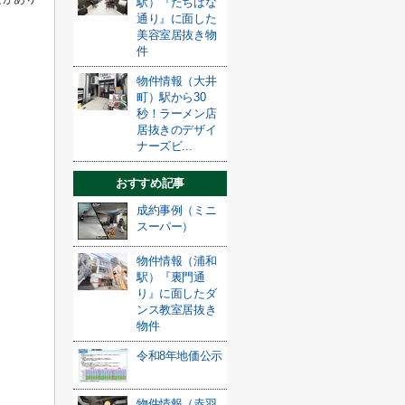
駅）『たちばな
通り』に面した
美容室居抜き物
件
物件情報（大井
町）駅から30
秒！ラーメン店
居抜きのデザイ
ナーズビ...
おすすめ記事
成約事例（ミニ
スーパー）
物件情報（浦和
駅）『裏門通
り』に面したダ
ンス教室居抜き
物件
令和8年地価公示
物件情報（赤羽