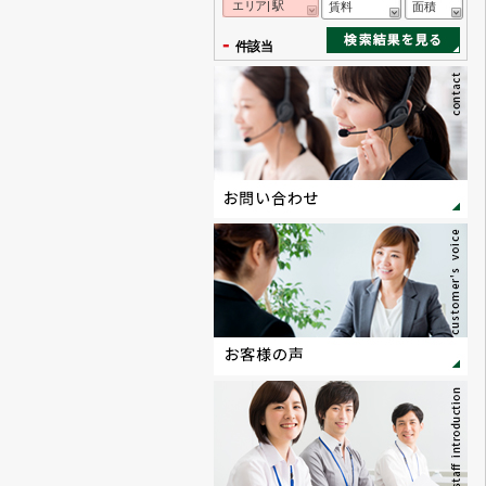
エリア| 駅
賃料
面積
-
件該当