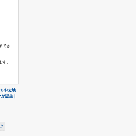
業でき
ます。
した好立地
クが誕生｜
ク