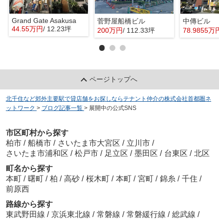
Grand Gate Asakusa
菅野屋船橋ビル
中傳ビル
44.55万円
/ 12.23坪
200万円
/ 112.33坪
78.9855万
ページトップへ
北千住など郊外主要駅で貸店舗をお探しならテナント仲介の株式会社首都圏ネ
ットワーク
>
ブログ記事一覧
>
展開中の公式SNS
市区町村から探す
柏市
/
船橋市
/
さいたま市大宮区
/
立川市
/
さいたま市浦和区
/
松戸市
/
足立区
/
墨田区
/
台東区
/
北区
町名から探す
本町
/
曙町
/
柏
/
高砂
/
桜木町
/
本町
/
宮町
/
錦糸
/
千住
/
前原西
路線から探す
東武野田線
/
京浜東北線
/
常磐線
/
常磐緩行線
/
総武線
/