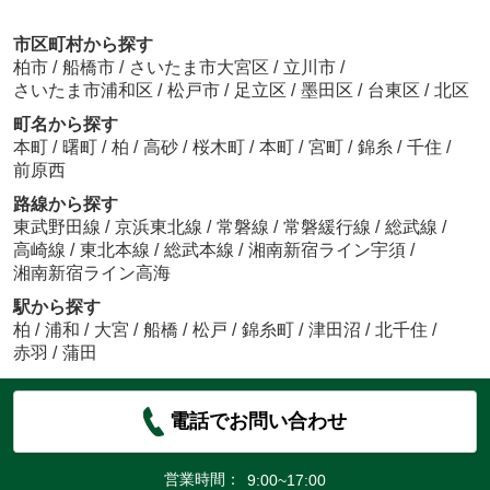
市区町村から探す
柏市
/
船橋市
/
さいたま市大宮区
/
立川市
/
さいたま市浦和区
/
松戸市
/
足立区
/
墨田区
/
台東区
/
北区
町名から探す
本町
/
曙町
/
柏
/
高砂
/
桜木町
/
本町
/
宮町
/
錦糸
/
千住
/
前原西
路線から探す
東武野田線
/
京浜東北線
/
常磐線
/
常磐緩行線
/
総武線
/
高崎線
/
東北本線
/
総武本線
/
湘南新宿ライン宇須
/
湘南新宿ライン高海
駅から探す
柏
/
浦和
/
大宮
/
船橋
/
松戸
/
錦糸町
/
津田沼
/
北千住
/
赤羽
/
蒲田
電話でお問い合わせ
営業時間：
9:00~17:00