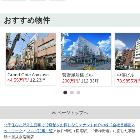
おすすめ物件
Grand Gate Asakusa
菅野屋船橋ビル
中傳ビル
44.55万円
/ 12.23坪
200万円
/ 112.33坪
78.9855万
ページトップへ
北千住など郊外主要駅で貸店舗をお探しならテナント仲介の株式会社首都圏ネ
ットワーク
>
ブログ記事一覧
>
物件情報（荻窪駅）『青梅街道』に面した事務
所の居抜き路面店